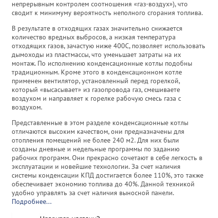
непрерывным контролем соотношения «газ-воздух»), что
сводит к минимуму вероятность непол­ного сгорания топлива.
В результате в отходящих газах значительно снижается
количество вредных выбросов, а низкая температура
отходящих газов, зачастую ниже 400С, позволяет использовать
дымоходы из пластмассы, что уменьшает затраты на их
монтаж. По исполнению конденсационные котлы подобны
традиционным. Кроме этого в конденсационном котле
применен вентилятор, установленный перед горелкой,
который «высасывает» из газопровода газ, смешиваете
воздухом и направляет к горелке рабочую смесь газа с
воздухом.
Представленные в этом разделе конденсационные котлы
отличаются высоким качеством, они предназначены для
отопления помещений не более 240 м2. Для них были
созданы дневные и недельные программы по заданию
рабочих программ. Они прекрасно сочетают в себе легкость в
эксплуатации и новейшие технологии. За счет наличия
системы конденсации КПД достигается более 110%, это также
обеспечивает экономию топлива до 40%. Данной техникой
удобно управлять за счет наличия выносной панели.
Подробнее...