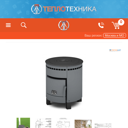
0
Ваш регион:
Москва и МО
Котлы, печи и камины
Печи отопительные