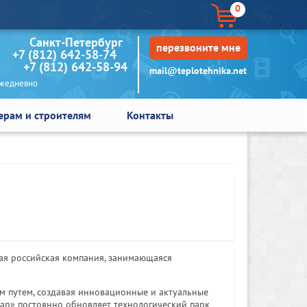
0
кт-Петербург
перезвоните мне
+7 (812) 642-58-74
+7 (812) 642-58-94
mail@teplotehnika.net
едневно
ерам и строителям
Контакты
вая российская компания, занимающаяся
м путем, создавая инновационные и актуальные
дар» постоянно обновляет технологический парк