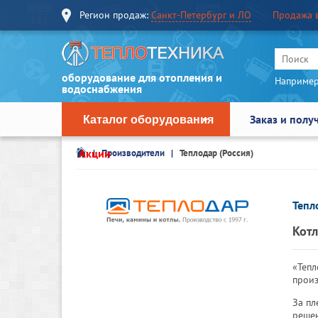
Регион продаж:
Санкт-Петербург и ЛО
Продажа 
оборудование для отопления и
Например
водоснабжения
Заказ и полу
Каталог оборудования
Акции
Производители
Теплодар (Россия)
Тепл
Котл
«Тепл
произ
За пл
решен