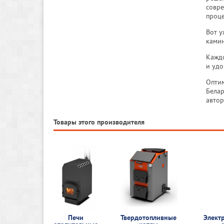
совре
проце
Вот у
камин
Каждо
и удо
Оптим
Белар
автор
Товары этого производителя
Печи
Твердотопливные
Элект