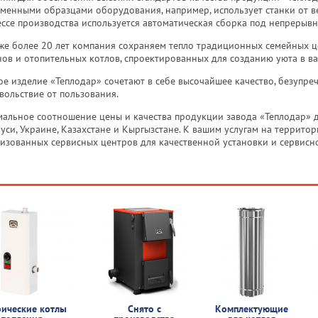
менными образцами оборудования, например, использует станки от в
ссе производства используется автоматическая сборка под непрерыв
же более 20 лет компания сохраняем тепло традиционных семейных це
ов и отопительных котлов, спроектированных для созданию уюта в в
е изделие «Теплодар» сочетают в себе высочайшее качество, безупре
вольствие от пользования.
альное соотношение цены и качества продукции завода «Теплодар» д
уси, Украине, Казахстане и Кыргызстане. К вашим услугам на террито
изованных сервисных центров для качественной установки и сервисн
рические котлы
Снято с
Комплектующие