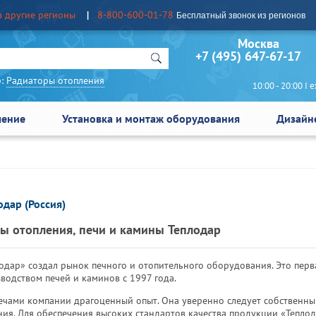
в другие регионы
8-800-600-01-78
Бесплатный звонок из регионов
Москва Сан
+7 (495) 647-67-17
:
Радиаторы отопления
10:00 - 20:00 I еж
чение
Установка и монтаж оборудования
Дизайн
одар (Россия)
ы отопления, печи и камины Теплодар
одар» создал рынок печного и отопительного оборудования. Это пер
водством печей и каминов с 1997 года.
ечами компании драгоценный опыт. Она уверенно следует собственны
ия. Для обеспечения высоких стандартов качества продукции «Тепло