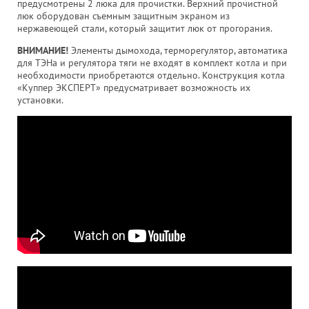
предусмотрены 2 люка для прочистки. Верхний прочистной
люк оборудован съемным защитным экраном из
нержавеющей стали, который защитит люк от прогорания.
ВНИМАНИЕ!
Элементы дымохода, терморегулятор, автоматика
для ТЭНа и регулятора тяги не входят в комплект котла и при
необходимости приобретаются отдельно. Конструкция котла
«Куппер ЭКСПЕРТ» предусматривает возможность их
установки.