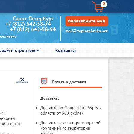
0
кт-Петербург
перезвоните мне
+7 (812) 642-58-74
+7 (812) 642-58-94
mail@teplotehnika.net
едневно
ерам и строителям
Контакты
Оплата и доставка
Доставка:
Доставка по Санкт-Петербургу и
оса
области от 500 рублей
функцией
Доставка заказов транспортной
ями и насос
компанией по территории
России