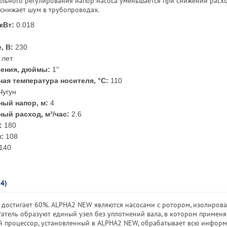
льного регулирования напор насоса уменьшается при снижении расхо
 снижает шум в трубопроводах.
кВт:
0.018
, В:
230
 лет
чения, дюймы:
1''
ая температура носителя, °С:
110
Чугун
ый напор, м:
4
ый расход, м³/час:
2.6
:
180
:
108
140
(4)
 достигает 60%. ALPHA2 NEW являются насосами с ротором, изолиров
игатель образуют единый узел без уплотнений вала, в котором применя
 процессор, установленный в ALPHA2 NEW, обрабатывает всю информ