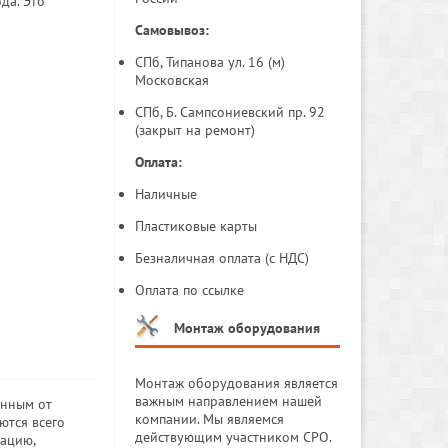
да. Это
Самовывоз:
СПб, Типанова ул. 16 (м)
Московская
СПб, Б. Сампсониевский пр. 92
(закрыт на ремонт)
Оплата:
Наличные
Пластиковые карты
Безналичная оплата (с НДС)
Оплата по ссылке
Монтаж оборудования
Монтаж оборудования является
важным направлением нашей
анным от
компании. Мы являемся
ются всего
действующим участником СРО.
ацию,