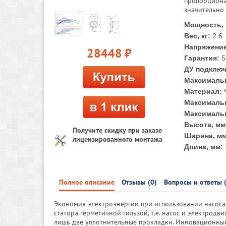
пропорциона
значительно
Мощность, 
Вес, кг:
2.6
Напряжение
28448
руб.
Гарантия:
5
ДУ подклю
Максимальн
Материал:
Максимальн
Максимальн
Высота, мм
Получите скидку при заказе
Ширина, мм
лицензированного монтажа
Длина, мм:
Полное описание
Отзывы (0)
Вопросы и ответы 
Экономия электроэнергии при использовании насоса
статора герметичной гильзой, т.е. насос и электродв
лишь две уплотнительные прокладки. Инновационный