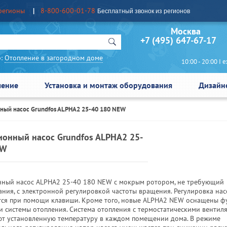
регионы
8-800-600-01-78
Бесплатный звонок из регионов
Москва Сан
+7 (495) 647-67-17
:
Отопление в загородном доме
10:00 - 20:00 I еж
чение
Установка и монтаж оборудования
Дизайн
ный насос Grundfos ALPHA2 25-40 180 NEW
онный насос Grundfos ALPHA2 25-
EW
ный насос ALPHA2 25-40 180 NEW с мокрым ротором, не требующий
ния, с электронной регулировкой частоты вращения. Регулировка нас
тся при помощи клавиши. Кроме того, новые ALPHA2 NEW оснащены 
и системы отопления. Система отопления с термостатическими вентил
т установленную температуру в каждом помещении дома. В режиме