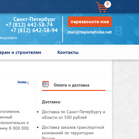
0
кт-Петербург
перезвоните мне
+7 (812) 642-58-74
+7 (812) 642-58-94
mail@teplotehnika.net
едневно
ерам и строителям
Контакты
Оплата и доставка
Доставка:
отопления.
Доставка по Санкт-Петербургу и
венный
области от 500 рублей
ополнительно к
Доставка заказов транспортной
умму 8 000 000
компанией по территории
России