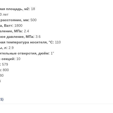
8
ая площадь, м2:
18
0 лет
расстояние, мм:
500
а, Ватт:
1800
вление, МПа:
2.4
ое давление, МПа:
3.6
ая температура носителя, °С:
110
, л:
2.9
тельные отверстия, дюйм:
1"
 секций:
10
:
579
:
800
80
й
(1)