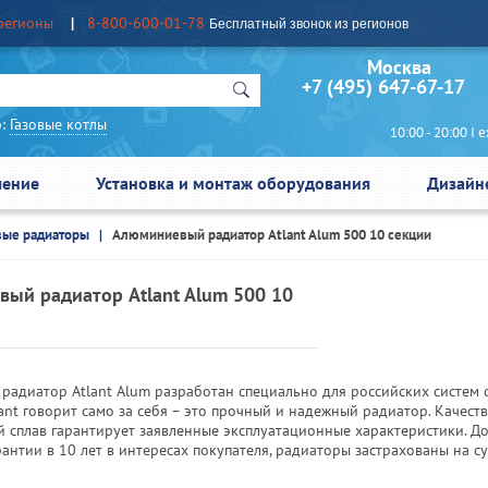
регионы
8-800-600-01-78
Бесплатный звонок из регионов
Москва Сан
+7 (495) 647-67-17
:
Газовые котлы
10:00 - 20:00 I еж
чение
Установка и монтаж оборудования
Дизайн
ые радиаторы
Алюминиевый радиатор Atlant Alum 500 10 секции
ый радиатор Atlant Alum 500 10
радиатор Atlant Alum разработан специально для российских систем 
ant говорит само за себя – это прочный и надежный радиатор. Качест
 сплав гарантирует заявленные эксплуатационные характеристики. Д
антии в 10 лет в интересах покупателя, радиаторы застрахованы на с