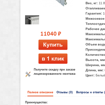
Вес, кг:
11.
Отапливаем
Гарантия:
1
Межосевое 
Теплоотдач
Рабочее да
11040
руб.
Максимальн
Максимальн
Объем воды
Присоедини
Количество
Высота, мм
Ширина, мм
Получите скидку при заказе
Длина, мм:
лицензированного монтажа
Цвет:
Белы
Полное описание
Отзывы (0)
Вопросы и ответы 
Преимущества: