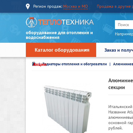
Регион продаж:
Москва и МО
Продажа в другие 
оборудование для отопления и
Например
водоснабжения
Заказ и полу
Каталог оборудования
Акции
Радиаторы отопления и обогреватели
Алюминиев
Алюминиев
секции
Итальянский 
Название Atl
алюминиевый
основной гар
рублей.