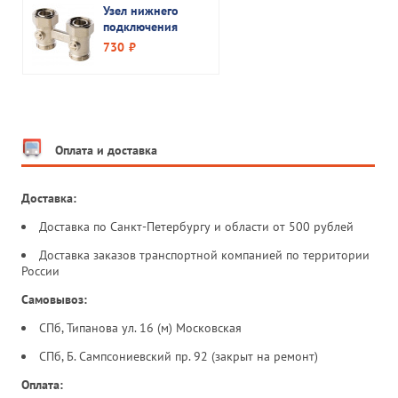
Узел нижнего
подключения
радиатора для
730
руб.
двухтрубной
системы прямой
3/4" Stout
Оплата и доставка
Доставка:
Доставка по Санкт-Петербургу и области от 500 рублей
Доставка заказов транспортной компанией по территории
России
Самовывоз:
СПб, Типанова ул. 16 (м) Московская
СПб, Б. Сампсониевский пр. 92 (закрыт на ремонт)
Оплата: