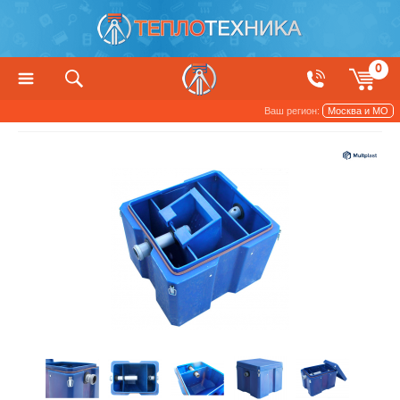
0
Ваш регион:
Москва и МО
Сантехника
Жироуловители