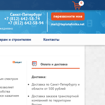
0
кт-Петербург
перезвоните мне
+7 (812) 642-58-74
+7 (812) 642-58-94
mail@teplotehnika.net
едневно
ерам и строителям
Контакты
Оплата и доставка
Доставка:
ным спектром
Доставка по Санкт-Петербургу и
позволяет
области от 500 рублей
добства
мся нажатием
Доставка заказов транспортной
компанией по территории
России