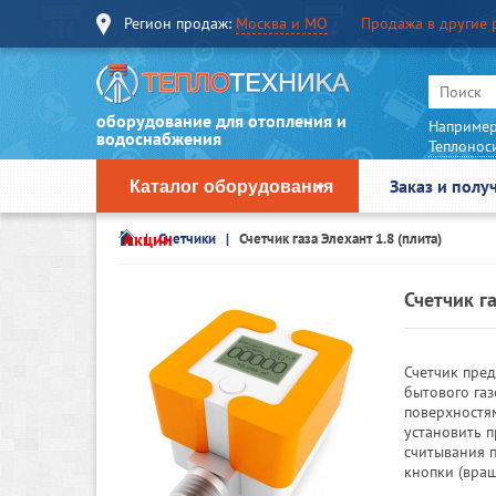
Регион продаж:
Москва и МО
Продажа в другие 
оборудование для отопления и
Например
водоснабжения
Теплонос
Заказ и полу
Каталог оборудования
Акции
Счетчики
Счетчик газа Элехант 1.8 (плита)
Счетчик га
Счетчик пре
бытового га
поверхностя
установить 
считывания 
кнопки (вращ