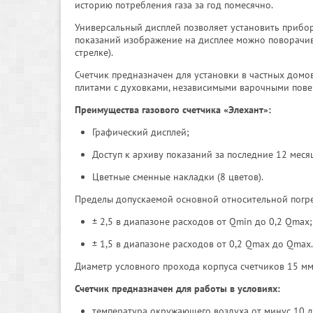
историю потребления газа за год помесячно.
Универсальный дисплей позволяет установить прибор
показаний изображение на дисплее можно поворачив
стрелке).
Счетчик предназначен для установки в частных домо
плитами с духовками, независимыми варочными пове
Преимущества газового счетчика «Элехант»:
Графический дисплей;
Доступ к архиву показаний за последние 12 меся
Цветные сменные накладки (8 цветов).
Пределы допускаемой основной относительной погре
± 2,5 в диапазоне расходов от Qmin до 0,2 Qmax;
± 1,5 в диапазоне расходов от 0,2 Qmax до Qmax.
Диаметр условного прохода корпуса счетчиков 15 м
Счетчик предназначен для работы в условиях:
температура окружающего воздуха от минус 10 д