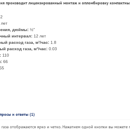
ия производит лицензированный монтаж и опломбировку компактны
42
 лет
чения, дюймы:
½"
чный интервал:
12 лет
ый расход газа, м³/час:
1.8
й расход газа, м³/час:
0.03
:
110
:
66
55
просы и ответы (1)
а газа отображаются ярко и четко. Нажатием одной кнопки вы можете