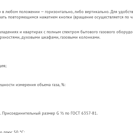
 в любом положении — горизонтально, либо вертикально. Для удобст
ать повторяющимся нажатием кнопки (вращение осуществляется по ч
владениях и квартирах с полным спектром бытового газового оборудо
рхностями, духовыми шкафами, газовыми колонками.
цев;
шности измерения объема газа, %:
м. Присоединительный размер G ½ по ГОСТ 6357-81.
о плюс 50 °С;