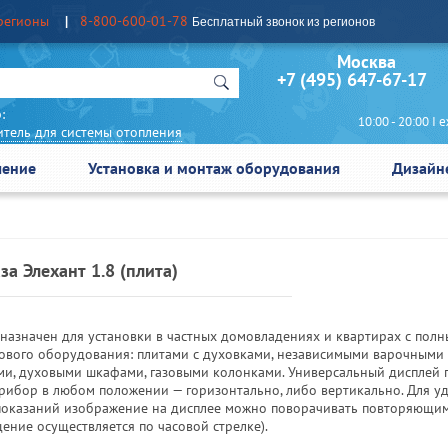
регионы
8-800-600-01-78
Бесплатный звонок из регионов
Москва Сан
+7 (495) 647-67-17
:
10:00 - 20:00 I еж
итель для системы отопления
чение
Установка и монтаж оборудования
Дизайн
за Элехант 1.8 (плита)
дназначен для установки в частных домовладениях и квартирах с пол
зового оборудования: плитами с духовками, независимыми варочными
ми, духовыми шкафами, газовыми колонками. Универсальный дисплей 
прибор в любом положении — горизонтально, либо вертикально. Для у
показаний изображение на дисплее можно поворачивать повторяющи
ение осуществляется по часовой стрелке).