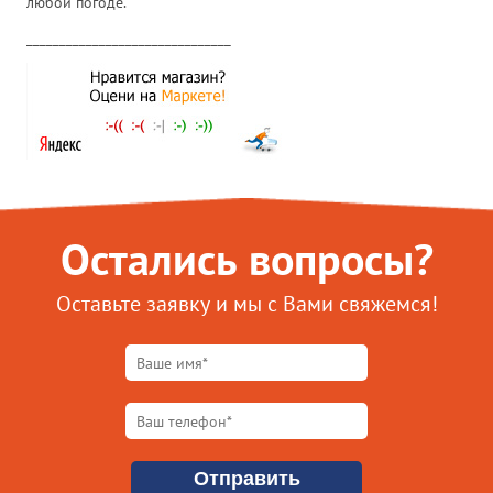
любой погоде.
_______________________________
Остались вопросы?
Оставьте заявку и мы с Вами свяжемся!