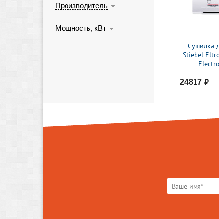
Производитель
Мощность, кВт
Сушилка д
Stiebel Elt
Electr
24817
руб.