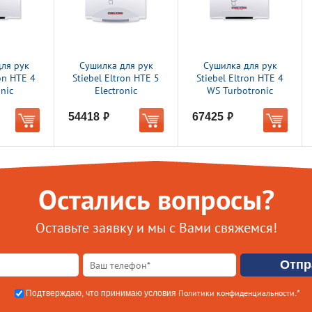
ля рук
Сушилка для рук
Сушилка для рук
ron HTE 4
Stiebel Eltron HTE 5
Stiebel Eltron HTE 4
onic
Electronic
WS Turbotronic
54418
67425
руб.
руб.
Остались вопросы?
Оставьте заявку и мы с Вами свяжемся!
Политики конфиденциальности
Подтверждаю, что принимаю условия
.*