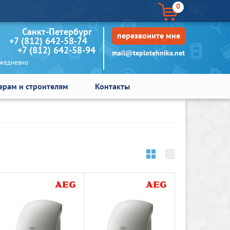
0
кт-Петербург
перезвоните мне
+7 (812) 642-58-74
+7 (812) 642-58-94
mail@teplotehnika.net
едневно
ерам и строителям
Контакты