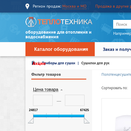
Регион продаж:
Москва и МО
Продажа в другие 
оборудование для отопления и
Например
водоснабжения
Заказ и полу
Каталог оборудования
Акции
Приборы для сушки
Сушилки для рук
Фильтр товаров
Полотенцесушит
Сортировать по:
Цена товара
24817
67425