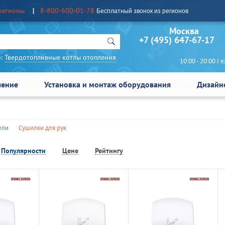
регионы
8-800-600-01-78
Бесплатный звонок из регионов
Москва Сан
+7 (495) 647-67-17
:
Твердотопливные котлы отопления
10:00 - 20:00 I еж
чение
Установка и монтаж оборудования
Дизайн
ели
Сушилки для рук
Популярности
Цене
Рейтингу