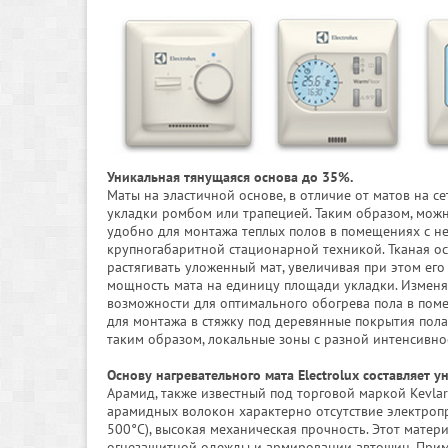
Уникальная тянущаяся основа до 35%.
Маты на эластичной основе, в отличие от матов на 
укладки ромбом или трапецией. Таким образом, можн
удобно для монтажа теплых полов в помещениях с не
крупногабаритной стационарной техникой. Тканая о
растягивать уложенный мат, увеличивая при этом ег
мощность мата на единицу площади укладки. Изменя
возможности для оптимального обогрева пола в пом
для монтажа в стяжку под деревянные покрытия пола
таким образом, локальные зоны с разной интенсивно
Основу нагревательного мата Electrolux составляет 
Арамид, также известный под торговой маркой Kevlar
арамидных волокон характерно отсутствие электропр
500°С), высокая механическая прочность. Этот матер
огнезащитной одежды и армировании автошин. Прим