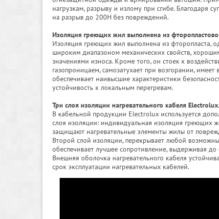
нагрузкам, разрыву и излому при сгибе. Благодаря 
на разрыв до 200Н без повреждений.
Изоляция греющих жил выполнена из фторопластово
Изоляция греющих жил выполнена из фторопласта, од
широким диапазоном механических свойств, хорошим
значениями износа. Кроме того, он стоек к воздейс
газопроницаем, самозатухает при возгорании, имеет
обеспечивает наивысшие характеристики безопаснос
устойчивость к локальным перегревам.
Три слоя изоляции нагревательного кабеля Electrolux
В кабельной продукции Electrolux используется доп
слоя изоляции: индивидуальная изоляция греющих ж
защищают нагревательные элементы жилы от поврежде
Второй слой изоляции, перекрывает любой возможны
обеспечивает лучшее сопротивление, выдерживая до
Внешняя оболочка нагревательного кабеля устойчива
срок эксплуатации нагревательных кабелей.