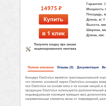
Гарантия:
2
14975
руб.
Мощность п
Площадь, м
Длина, м:
8
Высота, мм
Ширина, мм
Длина, мм:
Получите скидку при заказе
лицензированного монтажа
Полное описание
Отзывы (0)
Документация
Во
Концерн Electrolux является транснациональной кор
что помимо основной марки Electrolux, концерн вла
пол Electrolux на основе мата и на основе секций, 
продукции Electrolux используется дополнительный 
индивидуальная изоляция греющих жил, дополнител
нагревательные элементы жилы от повреждений, разг