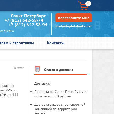
0
кт-Петербург
перезвоните мне
+7 (812) 642-58-74
+7 (812) 642-58-94
mail@teplotehnika.net
едневно
ерам и строителям
Контакты
Оплата и доставка
Доставка:
никальная
 до 35% от
Доставка по Санкт-Петербургу и
т/м² до 111
области от 500 рублей
Доставка заказов транспортной
компанией по территории
России