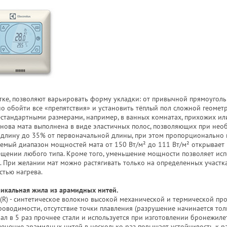
сетке, позволяют варьировать форму укладки: от привычной прямоуго
о обойти все «препятствия» и установить тёплый пол сложной геометр
стандартными размерами, например, в ванных комнатах, прихожих или
снова мата выполнена в виде эластичных полос, позволяющих при не
о длину до 35% от первоначальной длины, при этом пропорционально 
емый диапазон мощностей мата от 150 Вт/м² до 111 Вт/м² открывает
ещении любого типа. Кроме того, уменьшение мощности позволяет исп
. При желании мат можно растягивать только на определенных участк
стью нагрева.
уникальная жила из арамидных нитей.
(R) - синтетическое волокно высокой механической и термической про
оводимости, отсутствие точки плавления (разрушение начинается тол
иал в 5 раз прочнее стали и используется при изготовлении бронежиле
енение арамидных нитей в несколько раз повышает устойчивость к 