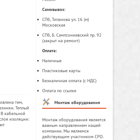
Самовывоз:
СПб, Типанова ул. 16 (м)
Московская
СПб, Б. Сампсониевский пр. 92
(закрыт на ремонт)
Оплата:
Наличные
Пластиковые карты
Безналичная оплата (с НДС)
Оплата по ссылке
овлена тем,
Монтаж оборудования
ехники. Теплый
. В кабельной
слоя изоляции:
Монтаж оборудования является
ают
важным направлением нашей
компании. Мы являемся
действующим участником СРО.