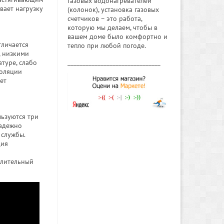
газовых водонагревателей
вает нагрузку
(колонок), установка газовых
счетчиков – это работа,
которую мы делаем, чтобы в
вашем доме было комфортно и
тличается
тепло при любой погоде.
, низкими
_______________________________
туре, слабо
золяции
ет
льзуются три
надежно
 службы.
ция
длительный