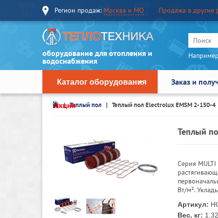
Регион продаж:
Москва и МО
Продажа в другие 
оборудование для отопления и
Например
водоснабжения
Заказ и полу
Каталог оборудования
Акции
Теплый пол
Теплый пол Electrolux EMSM 2-150-4
Теплый по
Серия MULTI 
растягивающ
первоначаль
Вт/м². Уклад
Артикул:
НС
Вес, кг:
1.3