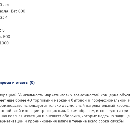
0 лет
ола, Вт:
600
2:
4
:
5
:
500
1000
просы и ответы (0)
порацией. Уникальность маркетинговых возможностей концерна обусл
деет еще более 40 торговыми марками бытовой и профессиональной т
в производстве используется только двужильный нагревательный кабель
второй слой изоляции греющих жил. Таким образом, используются три 
ьная поясная изоляция и внешняя оболочка, которые надежно защищ
ерметизации и проникновения влаги в течение всего срока службы.