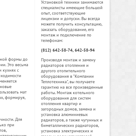
Установкой техники занимаются
специалисты имеющие большой
опыт, соответствующие
лицензии и допуски. Вы всегда
можете получить консультацию,
заказать оборудование, его
монтаж и подключение по
телефонам:
(812) 642-58-74, 642-58-94
льной формы до
Производя монтаж и замену
ии. Это весьма
радиаторов отопления и
 кухнях с
другого отопительного
обходимости
оборудования в "Компании
меняется
Теплотехника", вы получаете
 новые
гарантию на все произведенные
ользовать мат
работы. Монтаж котельного
ах, формируя,
оборудования для систем
отопления квартир и
загородных домов, замена и
установка алюминиевых
чности. Для
радиаторов, а также чугунных и
ько при
биметаллических радиаторов,
тов,
установка электрических и
растягивающим