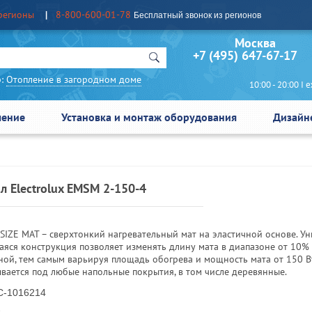
регионы
8-800-600-01-78
Бесплатный звонок из регионов
Москва Сан
+7 (495) 647-67-17
:
Отопление в загородном доме
10:00 - 20:00 I еж
чение
Установка и монтаж оборудования
Дизайн
л Electrolux EMSM 2-150-4
SIZE MAT – сверхтонкий нагревательный мат на эластичной основе. У
аяся конструкция позволяет изменять длину мата в диапазоне от 10%
ной, тем самым варьируя площадь обогрева и мощность мата от 150 В
ывается под любые напольные покрытия, в том числе деревянные.
-1016214
2