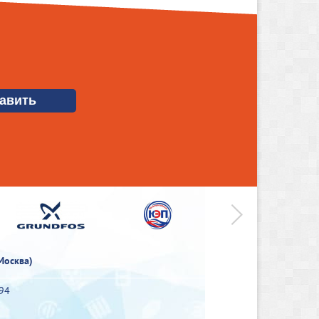
>
Москва)
-94