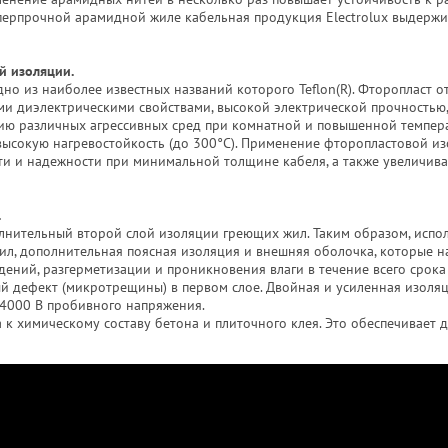
суперпрочной арамидной жиле кабельная продукция Electrolux выдержи
й изоляции.
но из наиболее известных названий которого Teflon(R). Фторопласт о
и диэлектрическими свойствами, высокой электрической прочностью
твию различных агрессивных сред при комнатной и повышенной темпера
 высокую нагревостойкость (до 300°С). Применение фторопластовой и
ти и надежности при минимальной толщине кабеля, а также увеличива
.
олнительный второй слой изоляции греющих жил. Таким образом, испо
ил, дополнительная поясная изоляция и внешняя оболочка, которые 
ний, разгерметизации и проникновения влаги в течение всего срока
й дефект (микротрещины) в первом слое. Двойная и усиленная изоля
 4000 В пробивного напряжения.
 к химическому составу бетона и плиточного клея. Это обеспечивает 