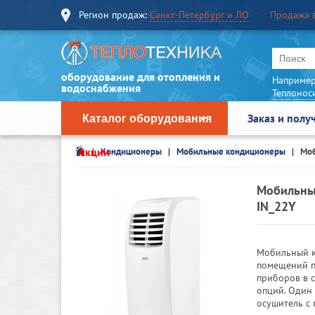
Регион продаж:
Санкт-Петербург и ЛО
Продажа 
оборудование для отопления и
Например
водоснабжения
Теплонос
Заказ и полу
Каталог оборудования
Акции
Кондиционеры
Мобильные кондиционеры
Моб
Мобильный
IN_22Y
Мобильный к
помещений п
приборов в 
опций. Один 
осушитель с 