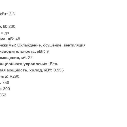
кВт:
2.6
5
, В:
230
 года
ма, дБ:
48
режимы:
Охлаждение, осушение, вентиляция
зводительность, кВт:
9
мещения, м²:
22
анционного управления:
Есть
ая мощность, холод, кВт:
0.955
ента:
R290
:
756
:
300
352