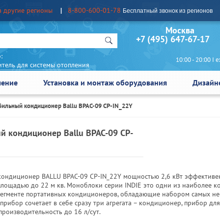
в другие регионы
8-800-600-01-78
Бесплатный звонок из регионов
Москва Сан
+7 (495) 647-67-17
:
10:00 - 20:00 I еж
итель для системы отопления
чение
Установка и монтаж оборудования
Дизайн
ильный кондиционер Ballu BPAC-09 CP-IN_22Y
 кондиционер Ballu BPAC-09 CP-
ондиционер BALLU BPAC-09 CP-IN_22Y мощностью 2,6 кВт эффективе
лощадью до 22 м кв. Моноблоки серии INDIE это одни из наиболее к
сегменте портативных кондиционеров, обладающие набором самых н
прибор сочетает в себе сразу три агрегата – кондиционер, прибор дл
производительность до 16 л/сут.