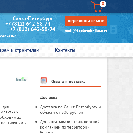
0
кт-Петербург
перезвоните мне
+7 (812) 642-58-74
+7 (812) 642-58-94
mail@teplotehnika.net
едневно
ерам и строителям
Контакты
Оплата и доставка
Доставка:
н для
Доставка по Санкт-Петербургу и
омпактных
области от 500 рублей
еобходимых
Доставка заказов транспортной
я вентиляции и
компанией по территории
России