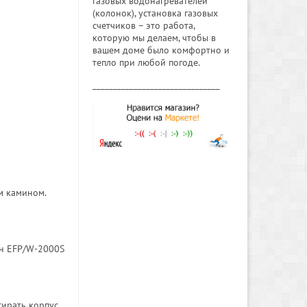
газовых водонагревателей
(колонок), установка газовых
счетчиков – это работа,
которую мы делаем, чтобы в
вашем доме было комфортно и
тепло при любой погоде.
_______________________________
м камином.
ин EFP/W-2000S
тирать корпус