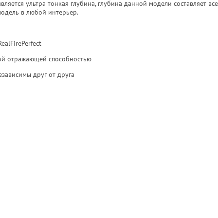
яется ультра тонкая глубина, глубина данной модели составляет всег
модель в любой интерьер.
alFirePerfect
ной отражающей способностью
езависимы друг от друга