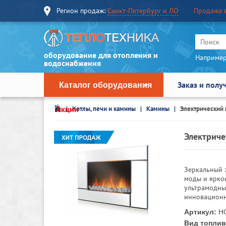
Регион продаж:
Санкт-Петербург и ЛО
Продажа 
оборудование для отопления и
Например
водоснабжения
Заказ и полу
Каталог оборудования
Акции
Котлы, печи и камины
Камины
Электрический 
Электриче
Зеркальный 
моды и ярко
ультрамодны
инновационн
Артикул:
НС
Вид топлив