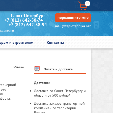
0
кт-Петербург
перезвоните мне
+7 (812) 642-58-74
+7 (812) 642-58-94
mail@teplotehnika.net
едневно
ерам и строителям
Контакты
Оплата и доставка
Доставка:
нтерьерной
 это
Доставка по Санкт-Петербургу и
ря
области от 500 рублей
мфорта.
Доставка заказов транспортной
компанией по территории
России