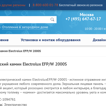
в другие регионы
8-800-600-01-78
Бесплатный звонок из регионов
Москва Сан
+7 (495) 647-67-17
:
Отопление в загородном доме
10:00 - 20:00 I еж
чение
Установка и монтаж оборудования
Дизайн
камин Electrolux EFP/W 2000S
ский камин Electrolux EFP/W 2000S
электрический камин ElectroluxEFP/W-2000S - истинное отражение и
е украшение любого современного дома. Зеркальная лицевая панель –
й акцент, который роскошно смотрится в любом интерьере, а благода
ому топливу – «камни»- достигается максимально уровень уюта и ко
-1094761
а:
Электричество