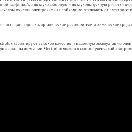
нной салфеткой, а воздухозаборную и воздуховыпускную решетки очи
началом очистки электрокамин необходимо отключить от электросети
е чистящие порошки, органические растворители и химические средст
ctrolux гарантируют высокое качество и надежную эксплуатацию элек
роизводства компании Electrolux является многоступенчатый контроль