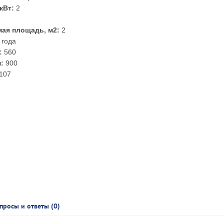
кВт:
2
ая площадь, м2:
2
 года
:
560
:
900
107
просы и ответы (0)