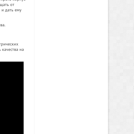
щать от
 и дать ему
ва.
трических
 качества на