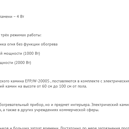
амени – 4 Вт
 трёх режимах работы:
нка огня без функции обогрева
й мощности (1000 Вт)
щности (2000 Вт)
ского камина EFP/W-2000S , поставляются в комплекте с электрически
й камин на высоте от 60 см до 100 см от пола.
богревательный прибор, но и предмет интерьера. Электрический кам
, а также в других учреждениях коммерческой сферы.
ыков и больших затрат времени. Достаточно по мере загрязнения про