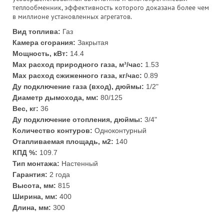
теплообменник, эффективность которого доказана более чем
в миллионе установленных агрегатов.
Вид топлива:
Газ
Камера сгорания:
Закрытая
Мощность, кВт:
14.4
Max расход природного газа, м³/час:
1.53
Max расход сжиженного газа, кг/час:
0.89
Ду подключение газа (вход), дюймы:
1/2"
Диаметр дымохода, мм:
80/125
Вес, кг:
36
Ду подключение отопления, дюймы:
3/4"
Количество контуров:
Одноконтурный
Отапливаемая площадь, м2:
140
КПД %:
109.7
Тип монтажа:
Настенный
Гарантия:
2 года
Высота, мм:
815
Ширина, мм:
400
Длина, мм:
300