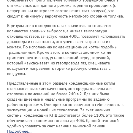
обеспечивают приготовление топливно-воздушной смеси в
оптимальных для данного режима горения пропорциях (с
непрерывным контролем соотношения «газ-воздух»), что
сводит к минимуму вероятность непол­ного сгорания топлива.
В результате в отходящих газах значительно снижается
количество вредных выбросов, а низкая температура
отходящих газов, зачастую ниже 400С, позволяет использовать
дымоходы из пластмассы, что уменьшает затраты на их
монтаж. По исполнению конденсационные котлы подобны
традиционным. Кроме этого в конденсационном котле
применен вентилятор, установленный перед горелкой,
который «высасывает» из газопровода газ, смешиваете
воздухом и направляет к горелке рабочую смесь газа с
воздухом.
Представленные в этом разделе конденсационные котлы
отличаются высоким качеством, они предназначены для
отопления помещений не более 240 м2. Для них были
созданы дневные и недельные программы по заданию
рабочих программ. Они прекрасно сочетают в себе легкость в
эксплуатации и новейшие технологии. За счет наличия
системы конденсации КПД достигается более 110%, это также
обеспечивает экономию топлива до 40%. Данной техникой
удобно управлять за счет наличия выносной панели.
Подробнее...