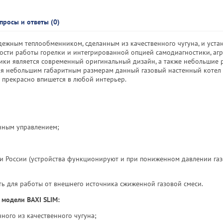
просы и ответы (0)
ежным теплообменником, сделанным из качественного чугуна, и уста
сти работы горелки и интегрированной опцией самодиагностики, агр
ики является современный оригинальный дизайн, а также небольшие 
аря небольшим габаритным размерам данный газовый настенный котел 
а прекрасно впишется в любой интерьер.
нным управлением;
и России (устройства функционируют и при пониженном давлении газ
ь для работы от внешнего источника сжиженной газовой смеси.
 модели BAXI SLIM:
ного из качественного чугуна;