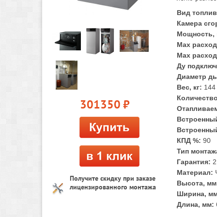
Вид топлив
Камера сго
Мощность, 
Max расход 
Max расход 
Ду подключ
Диаметр ды
Вес, кг:
144
Количество
301350
руб.
Отапливаем
Встроенный
Встроенны
КПД %:
90
Тип монтаж
Гарантия:
2
Материал:
Получите скидку при заказе
Высота, мм
лицензированного монтажа
Ширина, мм
Длина, мм: