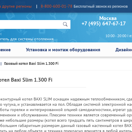
в другие регионы
8-800-600-01-78
Бесплатный звонок из регионов
Москва Сан
+7 (495) 647-67-17
:
10:00 - 20:00 I еж
итель для системы отопления
чение
Установка и монтаж оборудования
Дизайн
Газовый котел Baxi Slim 1.300 Fi
тел Baxi Slim 1.300 Fi
оконтурный котел BAXI SLIM оснащен надежным теплообменником, сд
о чугуна, и устанавливается на пол. Обладая системой электронной н
боты горелки и интегрированной опцией самодиагностики, агрегат уд
именении и обслуживании. Плюсами техники является современный о
кже небольшие размеры (котел всего тридцать пять сантиметров в шири
ебольшим габаритным размерам данный газовый настенный котел BAX
тить на любом объекте, и техника прекрасно впишется в любой интерь