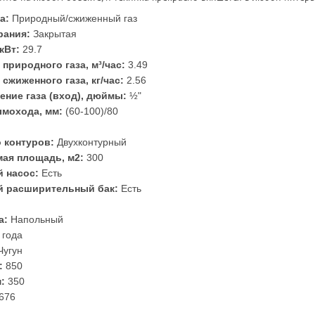
а:
Природный/сжиженный газ
рания:
Закрытая
кВт:
29.7
природного газа, м³/час:
3.49
сжиженного газа, кг/час:
2.56
ение газа (вход), дюймы:
½"
мохода, мм:
(60-100)/80
 контуров:
Двухконтурный
ая площадь, м2:
300
 насос:
Есть
й расширительный бак:
Есть
а:
Напольный
 года
Чугун
:
850
:
350
676