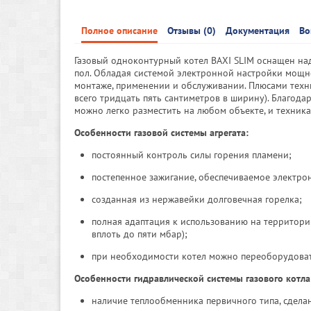
Полное описание
Отзывы (0)
Документация
Во
Газовый одноконтурный котел BAXI SLIM оснащен над
пол. Обладая системой электронной настройки мощно
монтаже, применении и обслуживании. Плюсами техн
всего тридцать пять сантиметров в ширину). Благод
можно легко разместить на любом объекте, и техник
Особенности газовой системы агрегата:
постоянный контроль силы горения пламени;
постепенное зажигание, обеспечиваемое электро
созданная из нержавейки долговечная горелка;
полная адаптация к использованию на территори
вплоть до пяти мбар);
при необходимости котел можно переоборудоват
Особенности гидравлической системы газового котла
наличие теплообменника первичного типа, сделан