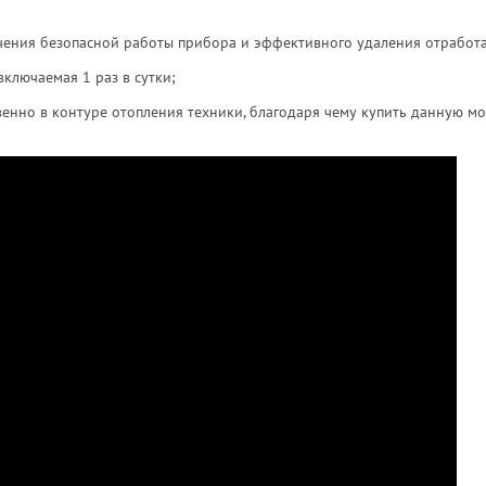
ечения безопасной работы прибора и эффективного удаления отработа
включаемая 1 раз в сутки;
енно в контуре отопления техники, благодаря чему купить данную м