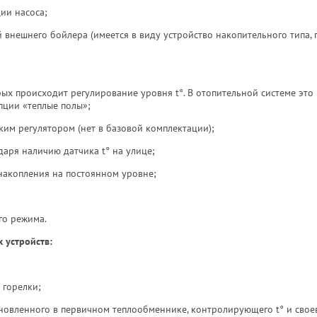
ии насоса;
й внешнего бойлера (имеется в виду устройство накопительного типа,
рых происходит регулирование уровня t°. В отопительной системе это
пции «теплые полы»;
ким регулятором (нет в базовой комплектации);
даря наличию датчика t° на улице;
накопления на постоянном уровне;
го режима.
 устройств:
горелки;
тановленного в первичном теплообменнике, контролирующего t° и сво