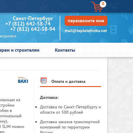
0
кт-Петербург
перезвоните мне
+7 (812) 642-58-74
+7 (812) 642-58-94
mail@teplotehnika.net
едневно
ерам и строителям
Контакты
Оплата и доставка
Доставка:
еланным из
астройки
Доставка по Санкт-Петербургу и
обен в
области от 500 рублей
ригинальный
ну).
Доставка заказов транспортной
I SLIM можно
компанией по территории
ер.
России