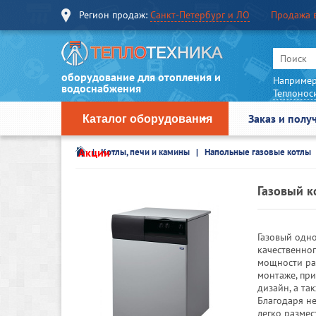
Регион продаж:
Санкт-Петербург и ЛО
Продажа 
оборудование для отопления и
Например
водоснабжения
Теплонос
Заказ и полу
Каталог оборудования
Акции
Котлы, печи и камины
Напольные газовые котлы
Газовый ко
Газовый одн
качественног
мощности ра
монтаже, пр
дизайн, а та
Благодаря н
легко размес