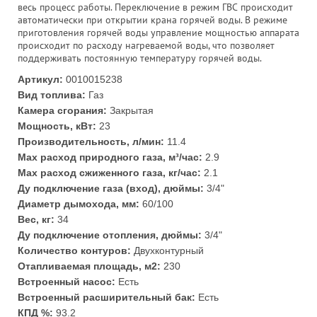
весь процесс работы. Переключение в режим ГВС происходит
автоматически при открытии крана горячей воды. В режиме
приготовления горячей воды управление мощностью аппарата
происходит по расходу нагреваемой воды, что позволяет
поддерживать постоянную температуру горячей воды.
Артикул:
0010015238
Вид топлива:
Газ
Камера сгорания:
Закрытая
Мощность, кВт:
23
Производительность, л/мин:
11.4
Max расход природного газа, м³/час:
2.9
Max расход сжиженного газа, кг/час:
2.1
Ду подключение газа (вход), дюймы:
3/4"
Диаметр дымохода, мм:
60/100
Вес, кг:
34
Ду подключение отопления, дюймы:
3/4"
Количество контуров:
Двухконтурный
Отапливаемая площадь, м2:
230
Встроенный насос:
Есть
Встроенный расширительный бак:
Есть
КПД %:
93.2