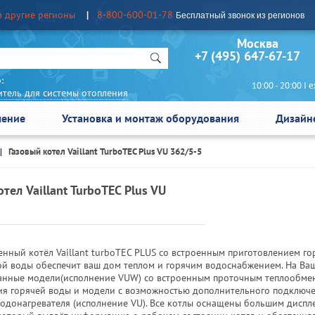
в другие регионы
8-800-600-01-78
Бесплатный звонок из регионов
Москва Сан
+7 (495) 647-67-17
:
10:00 - 20:00 I еж
итель для системы отопления
чение
Установка и монтаж оборудования
Дизайн
Газовый котел Vaillant TurboTEC Plus VU 362/5-5
тел Vaillant TurboTEC Plus VU
енный котёл Vaillant turboTEC PLUS со встроенным приготовлением го
ой воды обеспечит ваш дом теплом и горячим водоснабжением. На Ваш
нные модели(исполнение VUW) со встроенным проточным теплообме
ия горячей воды и модели с возможностью дополнительного подключ
водонагревателя (исполнение VU). Все котлы оснащены большим диспл