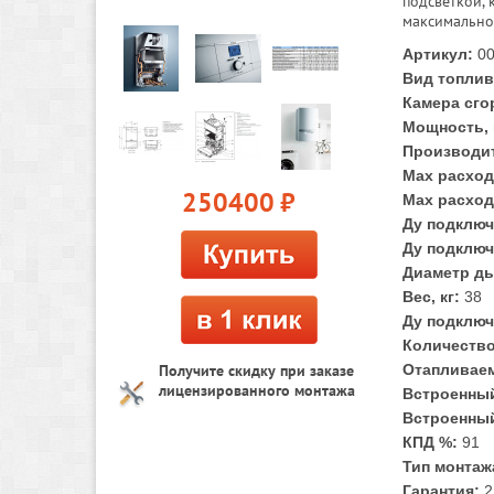
подсветкой,
максимально
Артикул:
00
Вид топлив
Камера сго
Мощность, 
Производит
Max расход 
250400
руб.
Max расход 
Ду подключ
Ду подключ
Диаметр ды
Вес, кг:
38
Ду подключ
Количество
Получите скидку при заказе
Отапливаем
лицензированного монтажа
Встроенный
Встроенны
КПД %:
91
Тип монтаж
Гарантия:
2