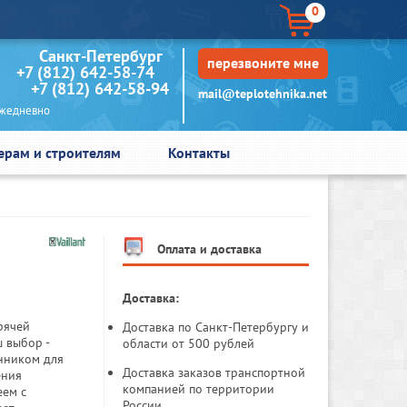
0
кт-Петербург
перезвоните мне
+7 (812) 642-58-74
+7 (812) 642-58-94
mail@teplotehnika.net
едневно
ерам и строителям
Контакты
Оплата и доставка
Доставка:
рячей
Доставка по Санкт-Петербургу и
 выбор -
области от 500 рублей
нником для
Доставка заказов транспортной
ения
компанией по территории
еем с
России