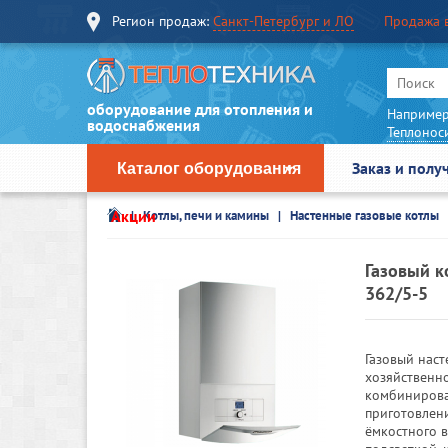
Регион продаж:
Санкт-Петербург и ЛО
Продажа 
оборудование для отопления и
Например
водоснабжения
Теплонос
Заказ и полу
Каталог оборудования
Акции
Котлы, печи и камины
Настенные газовые котлы
Газовый ко
362/5-5
Газовый наст
хозяйственн
комбинирова
приготовлен
ёмкостного 