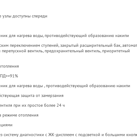
е узлы доступны спереди
ник для нагрева воды, противодействующий образованию накипи
ским переключением ступеней, закрытый расширительный бак, автома
 перепускной вентиль, предохранительный вентиль, приоритетный
отопления
 КПД>=91%
ник для нагрева воды , противодействующий образованию накипи
йствующая защита от замерзания
ентиля при их простое более 24 ч
в режиме отопления
кциями
ез систему диагностики с ЖК-дисплеем с подсветкой и большими кноп