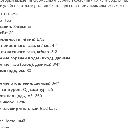
 который выдаёт информацию о рабочем состоянии котла и обеспечив
е удобство в эксплуатации благодаря понятному пользовательскому и
10015258
а:
Газ
рания:
Закрытая
кВт:
36
ельность, л/мин:
17.2
природного газа, м³/час:
4.4
сжиженного газа, кг/час:
3.2
ение горячей воды (вход), дюймы:
1"
ение газа (вход), дюймы:
3/4"
мохода, мм:
60
ение отопления, дюймы:
3/4"
 контуров:
Одноконтурный
ая площадь, м2:
360
 насос:
Есть
й расширительный бак:
Есть
а:
Настенный
 года