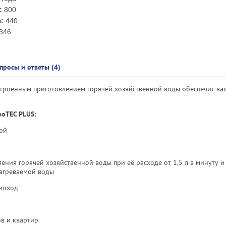
:
800
:
440
346
просы и ответы (4)
 встроенным приготовлением горячей хозяйственной воды обеспечит ва
boTEC PLUS:
ой
ния горячей хозяйственной воды при её расходе от 1,5 л в минуту и
нагреваемой воды
ымоход
в и квартир