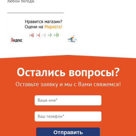
любой погоде.
_______________________________
Остались вопросы?
Оставьте заявку и мы с Вами свяжемся!