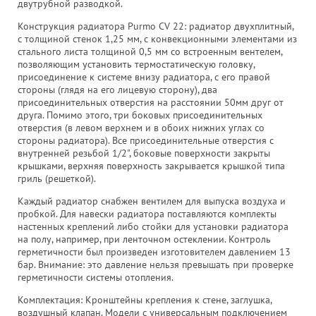
двутрубной разводкой.
Конструкция радиатора Purmo CV 22: радиатор двухплитный,
с толщиной стенок 1,25 мм, с конвекционными элементами из
стального листа толщиной 0,5 мм со встроенным вентелем,
позволяющим установить термостатическую головку,
присоединение к системе внизу радиатора, с его правой
стороны (глядя на его лицевую сторону), два
присоединительных отверстия на расстоянии 50мм друг от
друга. Помимо этого, три боковых присоединительных
отверстия (в левом верхнем и в обоих нижних углах со
стороны радиатора). Все присоединительные отверстия с
внутренней резьбой 1/2", боковые поверхности закрыты
крышками, верхняя поверхность закрывается крышкой типа
гриль (решеткой).
Каждый радиатор снабжен вентилем для выпуска воздуха и
пробкой. Для навески радиатора поставляются комплекты
настенных креплений либо стойки для установки радиатора
на полу, например, при ленточном остеклении. Контроль
герметичности был произведен изготовителем давлением 13
бар. Внимание: это давление нельзя превышать при проверке
герметичности системы отопления.
Комплектация: Кронштейны крепления к стене, заглушка,
воздушный клапан. Mодели с универсальным подключением