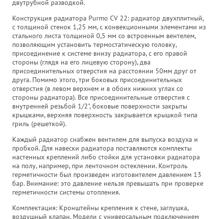
двутрубной разводкой.
Конструкция радиатора Purmo CV 22: радиатор двухплитный,
с толщиной стенок 1,25 мм, с конвекционными элементами из
стального листа толщиной 0,5 мм со встроенным вентелем,
позволяющим установить термостатическую головку,
присоединение к системе внизу радиатора, с его правой
стороны (глядя на его лицевую сторону), два
присоединительных отверстия на расстоянии 50мм друг от
друга. Помимо этого, три боковых присоединительных
отверстия (в левом верхнем и в обоих нижних углах со
стороны радиатора). Все присоединительные отверстия с
внутренней резьбой 1/2", боковые поверхности закрыты
крышками, верхняя поверхность закрывается крышкой типа
гриль (решеткой).
Каждый радиатор снабжен вентилем для выпуска воздуха и
пробкой. Для навески радиатора поставляются комплекты
настенных креплений либо стойки для установки радиатора
на полу, например, при ленточном остеклении. Контроль
герметичности был произведен изготовителем давлением 13
бар. Внимание: это давление нельзя превышать при проверке
герметичности системы отопления.
Комплектация: Кронштейны крепления к стене, заглушка,
воздушный клапан. Mодели с универсальным подключением