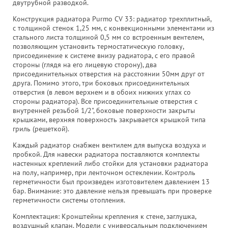
двутрубной разводкой.
Конструкция радиатора Purmo CV 33: радиатор трехплитный,
с толщиной стенок 1,25 мм, с конвекционными элементами из
стального листа толщиной 0,5 мм со встроенным вентелем,
позволяющим установить термостатическую головку,
присоединение к системе внизу радиатора, с его правой
стороны (глядя на его лицевую сторону), два
присоединительных отверстия на расстоянии 50мм друг от
друга. Помимо этого, три боковых присоединительных
отверстия (в левом верхнем и в обоих нижних углах со
стороны радиатора). Все присоединительные отверстия с
внутренней резьбой 1/2", боковые поверхности закрыты
крышками, верхняя поверхность закрывается крышкой типа
гриль (решеткой).
Каждый радиатор снабжен вентилем для выпуска воздуха и
пробкой. Для навески радиатора поставляются комплекты
настенных креплений либо стойки для установки радиатора
на полу, например, при ленточном остеклении. Контроль
герметичности был произведен изготовителем давлением 13
бар. Внимание: это давление нельзя превышать при проверке
герметичности системы отопления.
Комплектация: Кронштейны крепления к стене, заглушка,
воздушный клапан. Mодели с универсальным подключением