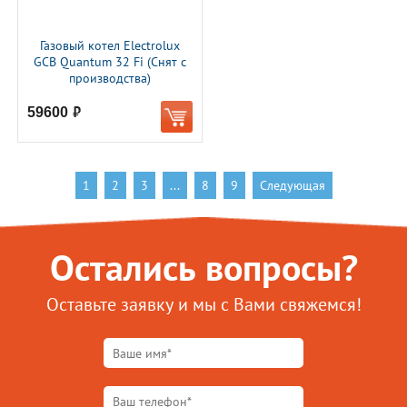
Газовый котел Electrolux
GCB Quantum 32 Fi (Снят с
производства)
59600
руб.
1
2
3
...
8
9
Следующая
Остались вопросы?
Оставьте заявку и мы с Вами свяжемся!