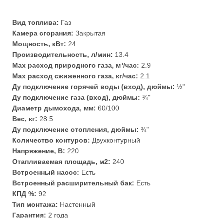
Вид топлива:
Газ
Камера сгорания:
Закрытая
Мощность, кВт:
24
Производительность, л/мин:
13.4
Max расход природного газа, м³/час:
2.9
Max расход сжиженного газа, кг/час:
2.1
Ду подключение горячей воды (вход), дюймы:
½"
Ду подключение газа (вход), дюймы:
¾"
Диаметр дымохода, мм:
60/100
Вес, кг:
28.5
Ду подключение отопления, дюймы:
¾"
Количество контуров:
Двухконтурный
Напряжение, В:
220
Отапливаемая площадь, м2:
240
Встроенный насос:
Есть
Встроенный расширительный бак:
Есть
КПД %:
92
Тип монтажа:
Настенный
Гарантия:
2 года