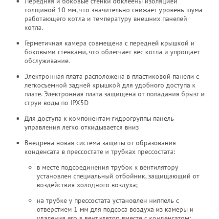
Передняя и боковые стенки обклеены изоляцией
толщиной 10 мм, что значительно снижает уровень шума
работающего котла и температуру внешних панелей
котла.
Герметичная камера совмещена с передней крышкой и
боковыми стенками, что облегчает вес котла и упрощает
обслуживание.
Электронная плата расположена в пластиковой панели с
легкосъемной задней крышкой для удобного доступа к
плате. Электронная плата защищена от попадания брызг и
струи воды по IPX5D
Для доступа к компонентам гидрогруппы панель
управления легко откидывается вниз
Внедрена новая система защиты от образования
конденсата в прессостате и трубках прессостата:
в месте подсоединения трубок к вентилятору
установлен специальный отбойник, защищающий от
воздействия холодного воздуха;
на трубке у прессостата установлен ниппель с
отверстием 1 мм для подсоса воздуха из камеры и
удаления его в вентилятор вместе с конденсатом;