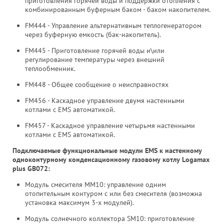
приготовления горячей воды и поддержки отопления с
комбинированным буферным баком - баком накопителем.
FM444 - Управление альтернативным теплогенератором
через буферную емкость (бак-накопитель).
FM445 - Приготовление горячей воды и\или
регулирование температуры через внешний
теплообменник.
FM448 - Общее сообщение о неисправностях
FM456 - Каскадное управление двумя настенными
котлами с EMS автоматикой.
FM457 - Каскадное управление четырьмя настенными
котлами с EMS автоматикой.
Подключаемые функциональные модули EMS к настенному
одноконтурному конденсационному газовому котлу Logamax
plus GB072:
Модуль смесителя MM10: управление одним
отопительным контуром с или без смесителя (возможна
установка максимум 3-х модулей).
Модуль солнечного коллектора SM10: приготовление