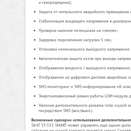
и газоразрядник);
Защита от импульсного аварийного превышения 
Стабилизация входящего напряжения в диапазоне
Проверка наличия потенциала на «земле»;
Задержка подключения нагрузки 5 сек.;
Установка номинального выходного напряжения ~
Автоматическая защита котла при выходе напряж
Отображение входного / выходного напряжения;
Отображение на цифровом дисплее аварийных с
SMS-мониторинг и SMS-информирование об опас
Энергонезависимый режим работы GSM-модуля, дат
Наличие дополнительного разъёма типа «сухой ко
посредством SMS (вкл./выкл.).
Возможные сценарии использования дополнительного
SKAT ST-555 SMART может управлять ещё одним допо
ситуации на «сухой контакт» подается сигнал. Соотв