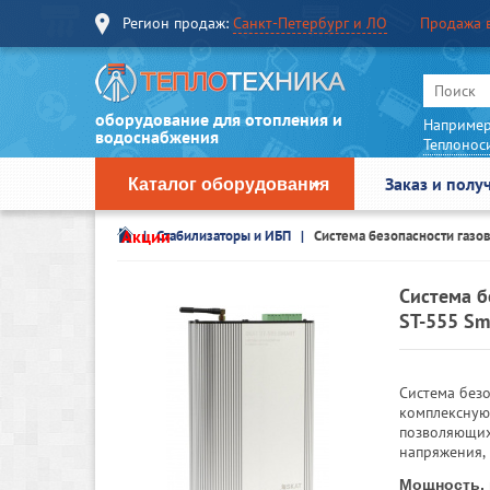
Регион продаж:
Санкт-Петербург и ЛО
Продажа 
оборудование для отопления и
Например
водоснабжения
Теплонос
Заказ и полу
Каталог оборудования
Акции
Cтабилизаторы и ИБП
Система безопасности газов
Система б
ST-555 Sm
Система без
комплексную 
позволяющих 
напряжения, 
Мощность, 