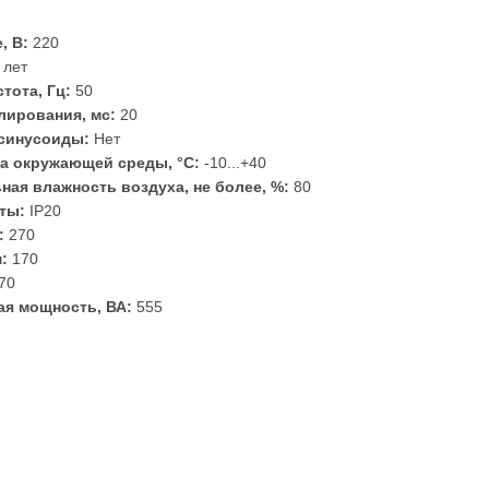
, В:
220
 лет
тота, Гц:
50
лирования, мс:
20
синусоиды:
Нет
а окружающей среды, °С:
-10...+40
ная влажность воздуха, не более, %:
80
ты:
IP20
:
270
:
170
70
я мощность, ВА:
555