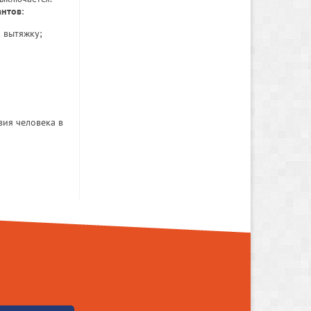
антов
:
 вытяжку;
вия человека в