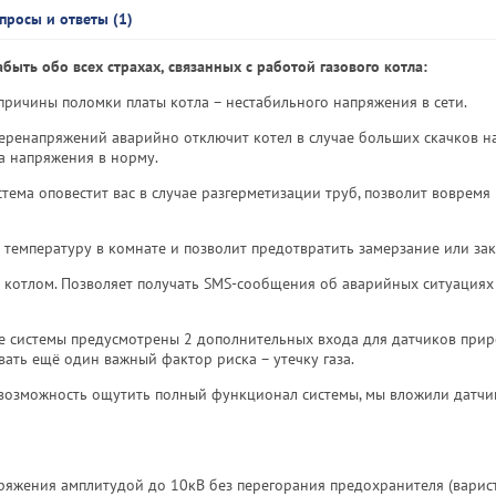
просы и ответы (1)
быть обо всех страхах, связанных с работой газового котла:
причины поломки платы котла – нестабильного напряжения в сети.
перенапряжений аварийно отключит котел в случае больших скачков н
а напряжения в норму.
стема оповестит вас в случае разгерметизации труб, позволит вовремя
 температуру в комнате и позволит предотвратить замерзание или зак
с котлом. Позволяет получать SMS-сообщения об аварийных ситуациях
е системы предусмотрены 2 дополнительных входа для датчиков прир
вать ещё один важный фактор риска – утечку газа.
 возможность ощутить полный функционал системы, мы вложили датчи
ряжения амплитудой до 10кВ без перегорания предохранителя (варис