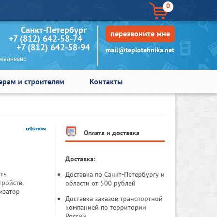
0
кт-Петербург
перезвоните мне
+7 (812) 642-58-74
+7 (812) 642-58-94
mail@teplotehnika.net
едневно
ерам и строителям
Контакты
Оплата и доставка
Доставка:
ить
Доставка по Санкт-Петербургу и
тройств,
области от 500 рублей
лизатор
Доставка заказов транспортной
компанией по территории
России