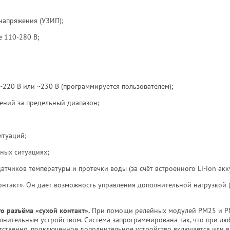
напряжения (УЗИП);
 110-280 В;
220 В или ~230 В (программируется пользователем);
ений за предельный диапазон;
итуаций;
ных ситуациях;
чиков температуры и протечки воды (за счёт встроенного Li-ion акк
нтакт». Он дает возможность управления дополнительной нагрузкой (
 разъёма «сухой контакт».
При помощи релейных модулей РМ25 и Р
лнительным устройством. Система запрограммирована так, что при л
етственно, подключенное дополнительное устройство включается или в