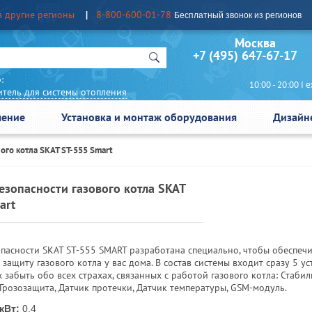
в другие регионы
8-800-600-01-78
Бесплатный звонок из регионов
Москва Сан
+7 (495) 647-67-17
:
10:00 - 20:00 I еж
итель для системы отопления
чение
Установка и монтаж оборудования
Дизайн
ого котла SKAT ST-555 Smart
езопасности газового котла SKAT
art
опасности SKAT ST-555 SMART разработана специально, чтобы обеспеч
защиту газового котла у вас дома. В состав системы входит сразу 5 ус
забыть обо всех страхах, связанных с работой газового котла: Стаби
Грозозащита, Датчик протечки, Датчик температуры, GSM-модуль.
кВт:
0.4