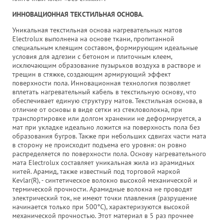
ИННОВАЦИОННАЯ ТЕКСТИЛЬНАЯ ОСНОВА.
Уникальная текстильная основа нагревательных матов
Electrolux выполнена на основе ткани, пропитанной
специальным клеящим составом, формирующим идеальные
условия для адгезии с бетоном и плиточным клеем,
исключающим образование пузырьков воздуха в растворе и
трещин в стяжке, создающим армирующий эффект
поверхности пола. Инновационная технология позволяет
вплетать нагревательный кабель в текстильную основу, что
обеспечивает единую структуру матов. Текстильная основа, в
отличие от основы в виде сетки из стекловолокна, при
транспортировке или долгом хранении не деформируется, а
мат при укладке идеально ложится на поверхность пола без
образования бугров. Также при небольших сдвигах части мата
в сторону не происходит подъема его уровня: он ровно
распределяется по поверхности пола. Основу нагревательного
мата Electrolux составляет уникальная жила из арамидных
нитей. Арамид, также известный под торговой маркой
Kevlar(R), - синтетическое волокно высокой механической и
термической прочности. Арамидные волокна не проводят
электрический ток, не имеют точки плавления (разрушение
начинается только при 500°С), характеризуются высокой
механической прочностью. Этот материал в 5 раз прочнее