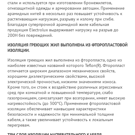
стали и используется при изготовлении бронежилетов,
огнезащитной одежды и армировании автошин. Применение
арамидных нитей в несколько раз повышает устойчивость к
растягивающим нагрузкам, разрыву и излому при сгибе.
Благодаря суперпрочной арамидной жиле кабельная
продукция Electrolux выдерживает нагрузку на разрыв до
200Н без повреждений.
ИЗОЛЯЦИЯ ГРЕЮЩИХ ЖИЛ ВЫПОЛНЕНА ИЗ ФТОРОПЛАСТОВОЙ
ИЗОЛЯЦИИ.
Изоляция греющих жил выполнена из фторопласта, одно из
наиболее известных названий которого Teflon(R). Фторопласт
отличается широким диапазоном механических свойств,
хорошими диэлектрическими свойствами, высокой
электрической прочностью, низкими значениями износа.
Кроме того, он стоек к воздействию различных агрессивных
сред при комнатной и повышенной температуре, слабо
газопроницаем, самозатухает при возгорании, имеет высокую
нагревостойкость (до 300°С). Применение фторопластовой
изоляции обеспечивает наивысшие характеристики
безопасности и надежности при минимальной толщине
кабеля, а также увеличивает устойчивость к локальным
перегревам.
ТРИ СЛОЯ ИЗОЛЯЦИИ НАГРЕВАТЕЛЬНОГО КАБЕЛЯ