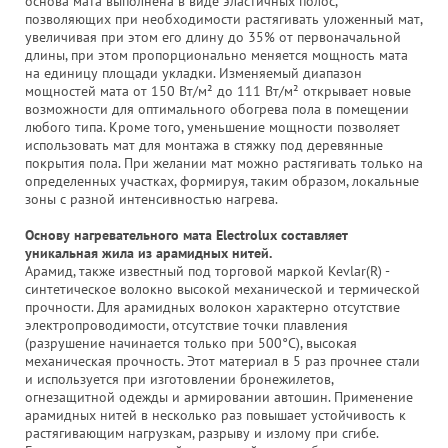
основа мата выполнена в виде эластичных полос,
позволяющих при необходимости растягивать уложенный мат,
увеличивая при этом его длину до 35% от первоначальной
длины, при этом пропорционально меняется мощность мата
на единицу площади укладки. Изменяемый диапазон
мощностей мата от 150 Вт/м² до 111 Вт/м² открывает новые
возможности для оптимального обогрева пола в помещении
любого типа. Кроме того, уменьшение мощности позволяет
использовать мат для монтажа в стяжку под деревянные
покрытия пола. При желании мат можно растягивать только на
определенных участках, формируя, таким образом, локальные
зоны с разной интенсивностью нагрева.
Основу нагревательного мата Electrolux составляет
уникальная жила из арамидных нитей.
Арамид, также известный под торговой маркой Kevlar(R) -
синтетическое волокно высокой механической и термической
прочности. Для арамидных волокон характерно отсутствие
электропроводимости, отсутствие точки плавления
(разрушение начинается только при 500°С), высокая
механическая прочность. Этот материал в 5 раз прочнее стали
и используется при изготовлении бронежилетов,
огнезащитной одежды и армировании автошин. Применение
арамидных нитей в несколько раз повышает устойчивость к
растягивающим нагрузкам, разрыву и излому при сгибе.