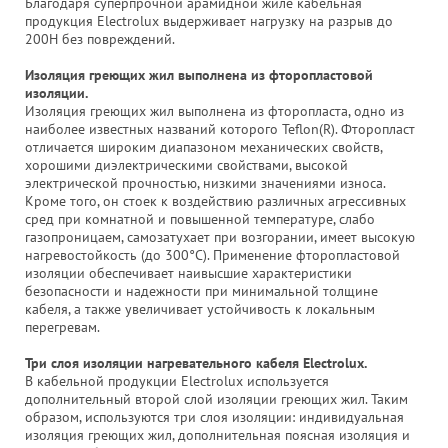
Благодаря суперпрочной арамидной жиле кабельная
продукция Electrolux выдерживает нагрузку на разрыв до
200Н без повреждений.
Изоляция греющих жил выполнена из фторопластовой
изоляции.
Изоляция греющих жил выполнена из фторопласта, одно из
наиболее известных названий которого Teflon(R). Фторопласт
отличается широким диапазоном механических свойств,
хорошими диэлектрическими свойствами, высокой
электрической прочностью, низкими значениями износа.
Кроме того, он стоек к воздействию различных агрессивных
сред при комнатной и повышенной температуре, слабо
газопроницаем, самозатухает при возгорании, имеет высокую
нагревостойкость (до 300°С). Применение фторопластовой
изоляции обеспечивает наивысшие характеристики
безопасности и надежности при минимальной толщине
кабеля, а также увеличивает устойчивость к локальным
перегревам.
Три слоя изоляции нагревательного кабеля Electrolux.
В кабельной продукции Electrolux используется
дополнительный второй слой изоляции греющих жил. Таким
образом, используются три слоя изоляции: индивидуальная
изоляция греющих жил, дополнительная поясная изоляция и