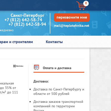
0
кт-Петербург
перезвоните мне
+7 (812) 642-58-74
+7 (812) 642-58-94
mail@teplotehnika.net
едневно
ерам и строителям
Контакты
Оплата и доставка
Доставка:
никальная
 до 35% от
Доставка по Санкт-Петербургу и
т/м² до 111
области от 500 рублей
Доставка заказов транспортной
компанией по территории
России