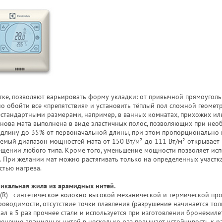
сетке, позволяют варьировать форму укладки: от привычной прямоуго
о обойти все «препятствия» и установить тёплый пол сложной геометр
стандартными размерами, например, в ванных комнатах, прихожих или
снова мата выполнена в виде эластичных полос, позволяющих при не
о длину до 35% от первоначальной длины, при этом пропорционально 
емый диапазон мощностей мата от 150 Вт/м² до 111 Вт/м² открывает
ещении любого типа. Кроме того, уменьшение мощности позволяет исп
. При желании мат можно растягивать только на определенных участк
стью нагрева.
уникальная жила из арамидных нитей.
(R) - синтетическое волокно высокой механической и термической про
оводимости, отсутствие точки плавления (разрушение начинается тол
иал в 5 раз прочнее стали и используется при изготовлении бронежиле
енение арамидных нитей в несколько раз повышает устойчивость к 