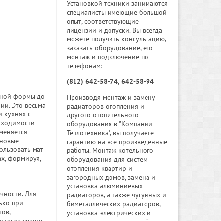
Установкой техники занимаются
специалисты имеющие большой
опыт, соответствующие
лицензии и допуски. Вы всегда
можете получить консультацию,
заказать оборудование, его
монтаж и подключение по
телефонам:
(812) 642-58-74, 642-58-94
льной формы до
Производя монтаж и замену
ии. Это весьма
радиаторов отопления и
 кухнях с
другого отопительного
обходимости
оборудования в "Компании
меняется
Теплотехника", вы получаете
 новые
гарантию на все произведенные
ользовать мат
работы. Монтаж котельного
ах, формируя,
оборудования для систем
отопления квартир и
загородных домов, замена и
установка алюминиевых
чности. Для
радиаторов, а также чугунных и
ько при
биметаллических радиаторов,
тов,
установка электрических и
растягивающим