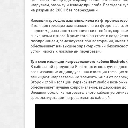
нагрузкам, разрыву и излому при сгибе. Благодаря 
на разрыв до 200Н без повреждений.
Изоляция греющих жил выполнена из фторопластово
Изоляция греющих жил выполнена из фторопласта, од
широким диапазоном механических свойств, хорошим
значениями износа. Кроме того, он стоек к воздейс
газопроницаем, самозатухает при возгорании, имеет
обеспечивает наивысшие характеристики безопаснос
устойчивость к локальным перегревам.
Три слоя изоляции нагревательного кабеля Electrolux
В кабельной продукции Electrolux используется доп
слоя изоляции: индивидуальная изоляция греющих ж
защищают нагревательные элементы жилы от поврежде
Второй слой изоляции, перекрывает любой возможны
обеспечивает лучшее сопротивление, выдерживая до
Внешняя оболочка нагревательного кабеля устойчива
срок эксплуатации нагревательных кабелей.