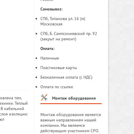
Самовывоз:
СПб, Типанова ул. 16 (м)
Московская
СПб, Б. Сампсониевский пр. 92
(закрыт на ремонт)
Оплата:
Наличные
Пластиковые карты
Безналичная оплата (с НДС)
Оплата по ссылке
овлена тем,
Монтаж оборудования
ехники. Теплый
. В кабельной
слоя изоляции:
Монтаж оборудования является
ают
важным направлением нашей
компании. Мы являемся
действующим участником СРО.