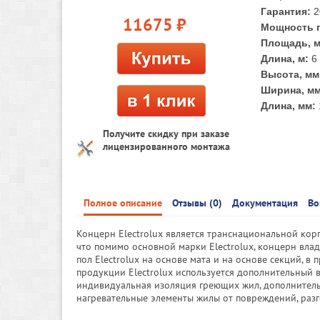
Гарантия:
2
11675
руб.
Мощность п
Площадь, м
Длина, м:
6
Высота, мм
Ширина, мм
Длина, мм:
Получите скидку при заказе
лицензированного монтажа
Полное описание
Отзывы (0)
Документация
Во
Концерн Electrolux является транснациональной кор
что помимо основной марки Electrolux, концерн вла
пол Electrolux на основе мата и на основе секций, 
продукции Electrolux используется дополнительный 
индивидуальная изоляция греющих жил, дополнител
нагревательные элементы жилы от повреждений, разг