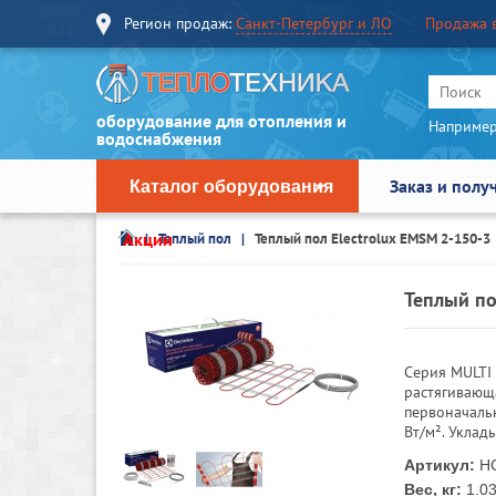
Регион продаж:
Санкт-Петербург и ЛО
Продажа 
оборудование для отопления и
Например
водоснабжения
Заказ и полу
Каталог оборудования
Акции
Теплый пол
Теплый пол Electrolux EMSM 2-150-3
Теплый по
Серия MULTI 
растягивающ
первоначаль
Вт/м². Уклад
Артикул:
НС
Вес, кг:
1.0