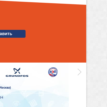
>
Москва)
-94