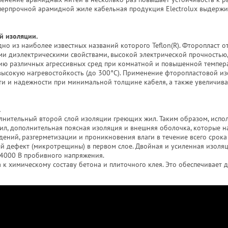
суперпрочной арамидной жиле кабельная продукция Electrolux выдержи
й изоляции.
но из наиболее известных названий которого Teflon(R). Фторопласт о
и диэлектрическими свойствами, высокой электрической прочностью
твию различных агрессивных сред при комнатной и повышенной темпера
 высокую нагревостойкость (до 300°С). Применение фторопластовой и
ти и надежности при минимальной толщине кабеля, а также увеличива
.
олнительный второй слой изоляции греющих жил. Таким образом, испо
ил, дополнительная поясная изоляция и внешняя оболочка, которые 
ний, разгерметизации и проникновения влаги в течение всего срока
й дефект (микротрещины) в первом слое. Двойная и усиленная изоля
 4000 В пробивного напряжения.
 к химическому составу бетона и плиточного клея. Это обеспечивает 