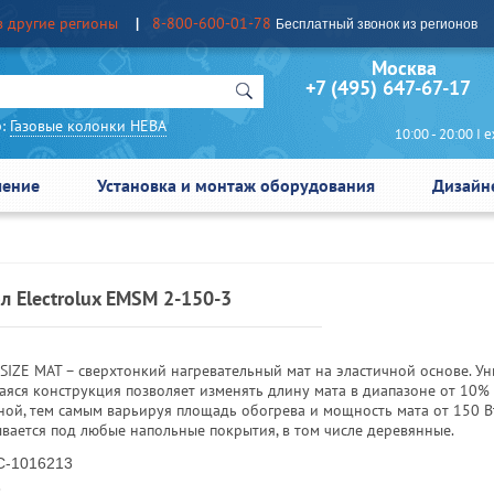
в другие регионы
8-800-600-01-78
Бесплатный звонок из регионов
Москва Сан
+7 (495) 647-67-17
:
Газовые колонки НЕВА
10:00 - 20:00 I еж
чение
Установка и монтаж оборудования
Дизайн
л Electrolux EMSM 2-150-3
SIZE MAT – сверхтонкий нагревательный мат на эластичной основе. У
аяся конструкция позволяет изменять длину мата в диапазоне от 10%
ной, тем самым варьируя площадь обогрева и мощность мата от 150 В
ывается под любые напольные покрытия, в том числе деревянные.
-1016213
3