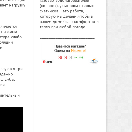
газовых водонагревателей
вает нагрузку
(колонок), установка газовых
счетчиков – это работа,
которую мы делаем, чтобы в
вашем доме было комфортно и
тличается
тепло при любой погоде.
, низкими
_______________________________
туре, слабо
золяции
ет
льзуются три
надежно
 службы.
ция
длительный