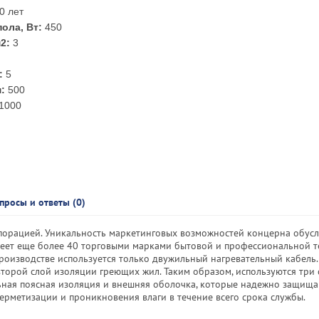
0 лет
ола, Вт:
450
2:
3
:
5
:
500
1000
просы и ответы (0)
порацией. Уникальность маркетинговых возможностей концерна обусл
деет еще более 40 торговыми марками бытовой и профессиональной т
в производстве используется только двужильный нагревательный кабель
второй слой изоляции греющих жил. Таким образом, используются три 
ьная поясная изоляция и внешняя оболочка, которые надежно защищ
ерметизации и проникновения влаги в течение всего срока службы.