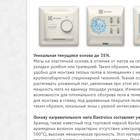
Уникальная тянущаяся основа до 35%.
Маты на эластичной основе, в отличие от матов на 
укладки ромбом или трапецией. Таким образом, можн
удобно для монтажа теплых полов в помещениях с не
крупногабаритной стационарной техникой. Тканая о
растягивать уложенный мат, увеличивая при этом ег
мощность мата на единицу площади укладки. Изменя
возможности для оптимального обогрева пола в пом
для монтажа в стяжку под деревянные покрытия пола
таким образом, локальные зоны с разной интенсивно
Основу нагревательного мата Electrolux составляет 
Арамид, также известный под торговой маркой Kevlar
арамидных волокон характерно отсутствие электропр
500°С), высокая механическая прочность. Этот матер
огнезащитной одежды и армировании автошин. Прим