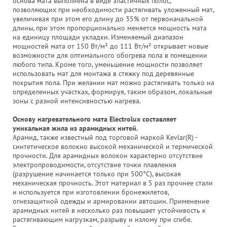
основа мата выполнена в виде эластичных полос,
позволяющих при необходимости растягивать уложенный мат,
увеличивая при этом его длину до 35% от первоначальной
длины, при этом пропорционально меняется мощность мата
на единицу площади укладки. Изменяемый диапазон
мощностей мата от 150 Вт/м² до 111 Вт/м² открывает новые
возможности для оптимального обогрева пола в помещении
любого типа. Кроме того, уменьшение мощности позволяет
использовать мат для монтажа в стяжку под деревянные
покрытия пола. При желании мат можно растягивать только на
определенных участках, формируя, таким образом, локальные
зоны с разной интенсивностью нагрева.
Основу нагревательного мата Electrolux составляет
уникальная жила из арамидных нитей.
Арамид, также известный под торговой маркой Kevlar(R) -
синтетическое волокно высокой механической и термической
прочности. Для арамидных волокон характерно отсутствие
электропроводимости, отсутствие точки плавления
(разрушение начинается только при 500°С), высокая
механическая прочность. Этот материал в 5 раз прочнее стали
и используется при изготовлении бронежилетов,
огнезащитной одежды и армировании автошин. Применение
арамидных нитей в несколько раз повышает устойчивость к
растягивающим нагрузкам, разрыву и излому при сгибе.