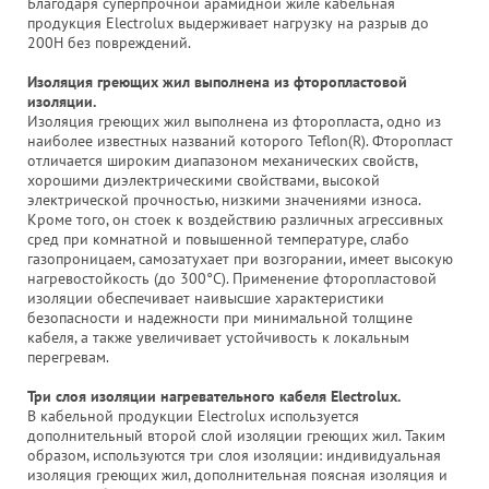
Благодаря суперпрочной арамидной жиле кабельная
продукция Electrolux выдерживает нагрузку на разрыв до
200Н без повреждений.
Изоляция греющих жил выполнена из фторопластовой
изоляции.
Изоляция греющих жил выполнена из фторопласта, одно из
наиболее известных названий которого Teflon(R). Фторопласт
отличается широким диапазоном механических свойств,
хорошими диэлектрическими свойствами, высокой
электрической прочностью, низкими значениями износа.
Кроме того, он стоек к воздействию различных агрессивных
сред при комнатной и повышенной температуре, слабо
газопроницаем, самозатухает при возгорании, имеет высокую
нагревостойкость (до 300°С). Применение фторопластовой
изоляции обеспечивает наивысшие характеристики
безопасности и надежности при минимальной толщине
кабеля, а также увеличивает устойчивость к локальным
перегревам.
Три слоя изоляции нагревательного кабеля Electrolux.
В кабельной продукции Electrolux используется
дополнительный второй слой изоляции греющих жил. Таким
образом, используются три слоя изоляции: индивидуальная
изоляция греющих жил, дополнительная поясная изоляция и