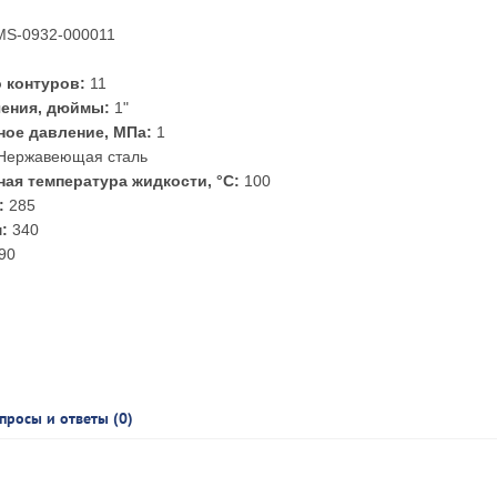
S-0932-000011
 контуров:
11
чения, дюймы:
1"
ое давление, МПа:
1
Нержавеющая сталь
ая температура жидкости, °С:
100
:
285
:
340
90
просы и ответы (0)