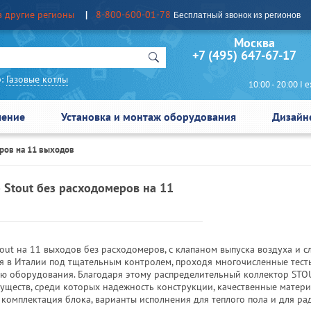
в другие регионы
8-800-600-01-78
Бесплатный звонок из регионов
Москва Сан
+7 (495) 647-67-17
:
Газовые котлы
10:00 - 20:00 I еж
чение
Установка и монтаж оборудования
Дизайн
ров на 11 выходов
 Stout без расходомеров на 11
out на 11 выходов без расходомеров, с клапаном выпуска воздуха и с
я в Италии под тщательным контролем, проходя многочисленные тест
ю оборудования. Благодаря этому распределительный коллектор STO
уществ, среди которых надежность конструкции, качественные матери
 комплектация блока, варианты исполнения для теплого пола и для р