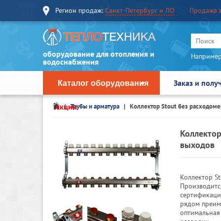
Регион продаж:
Санкт-Петербург и ЛО
Продажа 
оборудование для отопления и
Например
водоснабжения
Заказ и полу
Каталог оборудования
Акции
Трубы и арматура
Коллектор Stout без расходоме
Коллектор
выходов
Коллектор St
Производитс
сертификаци
рядом преим
оптимальная