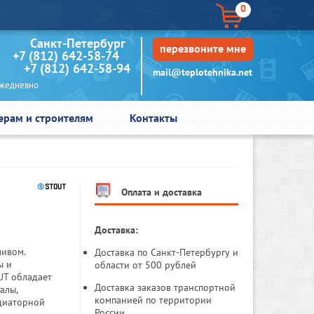
0
кт-Петербург
перезвоните мне
+7 (812) 642-58-74
+7 (812) 642-58-94
mail@teplotehnika.net
едневно
ерам и строителям
Контакты
Оплата и доставка
Доставка:
ливом.
Доставка по Санкт-Петербургу и
ы и
области от 500 рублей
UT обладает
Доставка заказов транспортной
алы,
компанией по территории
адиаторной
России