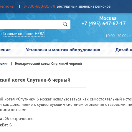
регионы
8-800-600-01-78
Бесплатный звонок из регионов
Москва Сан
+7 (495) 647-67-17
:
Газовые колонки НЕВА
10:00 - 20:00 I еж
чение
Установка и монтаж оборудования
Дизайн
ления
Электрический котел Спутник-6 черный
ский котел Спутник-6 черный
ий котел «Спутник»-6 может использоваться как самостоятельный ист
 и как дополнение к существующим системам отопления с газовыми, тв
ными котлами.
а:
Электричество
кВт:
6
5