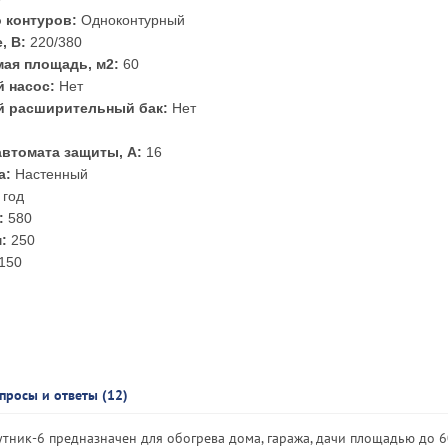
 контуров:
Одноконтурный
, В:
220/380
ая площадь, м2:
60
 насос:
Нет
й расширительный бак:
Нет
автомата защиты, А:
16
а:
Настенный
 год
:
580
:
250
150
просы и ответы (12)
ник-6 предназначен для обогрева дома, гаража, дачи площадью до 6