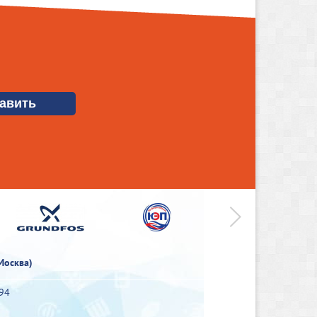
>
Москва)
-94