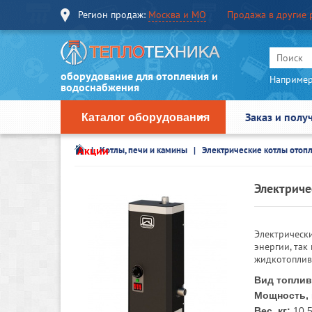
Регион продаж:
Москва и МО
Продажа в другие 
оборудование для отопления и
Например
водоснабжения
Заказ и полу
Каталог оборудования
Акции
Котлы, печи и камины
Электрические котлы отоп
Электриче
Электрическ
энергии, так
жидкотоплив
Вид топлив
Мощность, 
Вес, кг:
10.