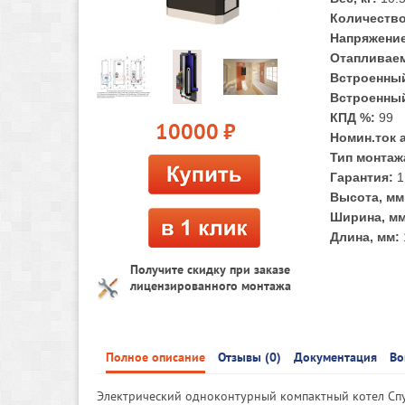
Количество
Напряжение
Отапливаем
Встроенный
Встроенны
КПД %:
99
10000
руб.
Номин.ток 
Тип монтаж
Гарантия:
1
Высота, мм
Ширина, мм
Длина, мм:
Получите скидку при заказе
лицензированного монтажа
Полное описание
Отзывы (0)
Документация
Во
Электрический одноконтурный компактный котел Спут