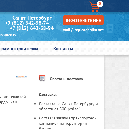
0
кт-Петербург
перезвоните мне
+7 (812) 642-58-74
+7 (812) 642-58-94
mail@teplotehnika.net
едневно
ерам и строителям
Контакты
Оплата и доставка
Доставка:
очник тепловой
ердо- или
Доставка по Санкт-Петербургу и
области от 500 рублей
Доставка заказов транспортной
компанией по территории
России