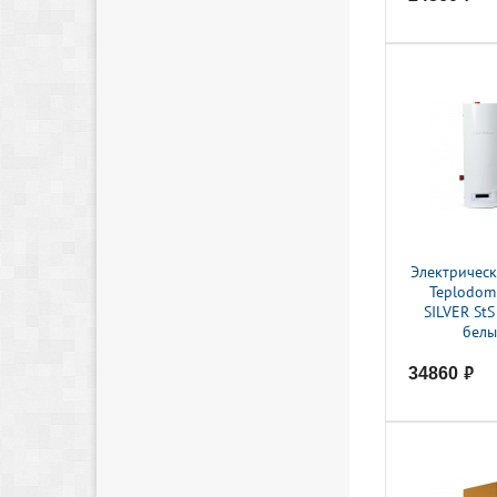
Электрическ
Teplodom
SILVER StS
бел
34860
руб.