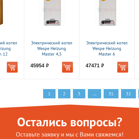
ий котел
Электрический котел
Электрический котел
izung
Wespe Heizung
Wespe Heizung
n 12
Master 4,5
Master 6
45954
47471
руб.
руб.
1
2
3
...
31
32
Остались вопросы?
Оставьте заявку и мы с Вами свяжемся!