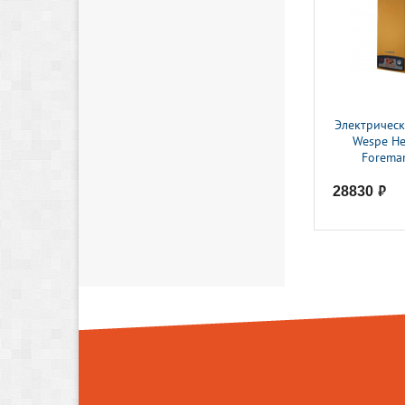
Электрическ
Wespe He
Forema
28830
руб.