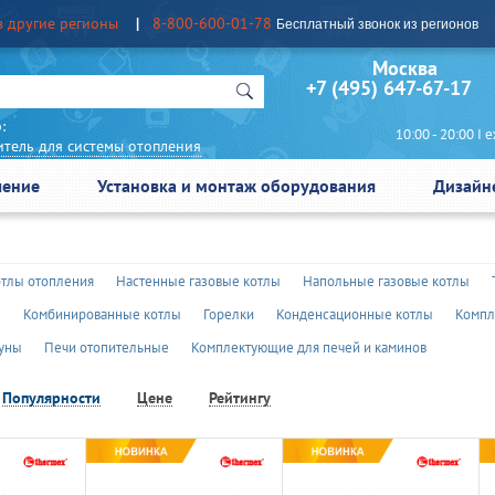
в другие регионы
8-800-600-01-78
Бесплатный звонок из регионов
Москва Сан
+7 (495) 647-67-17
:
10:00 - 20:00 I еж
итель для системы отопления
чение
Установка и монтаж оборудования
Дизайн
отлы отопления
Настенные газовые котлы
Напольные газовые котлы
ы
Комбинированные котлы
Горелки
Конденсационные котлы
Компл
ауны
Печи отопительные
Комплектующие для печей и каминов
Популярности
Цене
Рейтингу