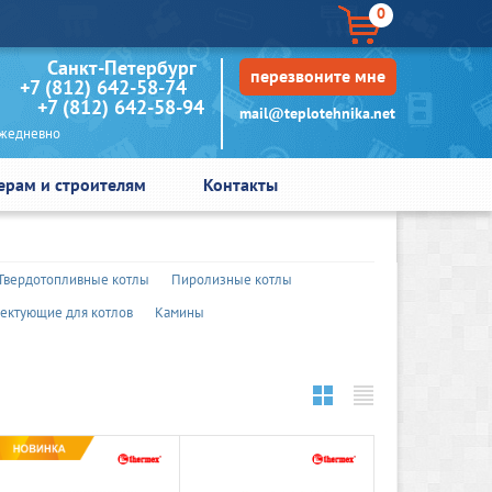
0
кт-Петербург
перезвоните мне
+7 (812) 642-58-74
+7 (812) 642-58-94
mail@teplotehnika.net
едневно
ерам и строителям
Контакты
Твердотопливные котлы
Пиролизные котлы
ектующие для котлов
Камины