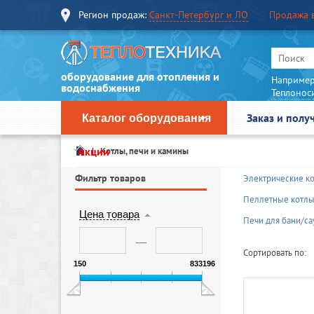
Регион продаж:
Санкт-Петербург и ЛО
Продажа 
оборудование для отопления и
Например
водоснабжения
Теплонос
Заказ и полу
Каталог оборудования
Акции
Котлы, печи и камины
Фильтр товаров
Электрические к
Пеллетные котл
Цена товара
Печи для бани/с
Сортировать по:
150
833196